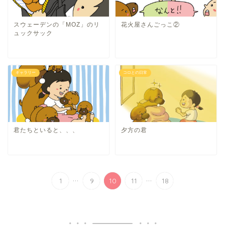
スウェーデンの「MOZ」のリ
花火屋さんごっこ②
ュックサック
ギャラリー
コロとの日常
君たちといると、、、
夕方の君
...
...
1
9
10
11
18