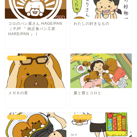
コロのパン屋さん HAGE/PAN
わたしの好きなもの
（ PJP 『 純正食パン工房
HARE/PAN 』 )
４コロマンガ
コロとの日常
メガネの君
夏と畳とコロと
コロセレクト
４コロマンガ