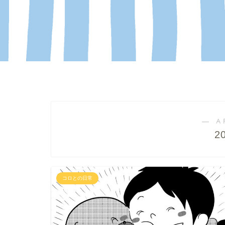
― A
2
コロとの日常