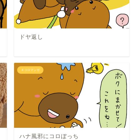
ドヤ返し
４コロマンガ
ハナ風邪にコロぼっち