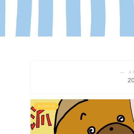
― A
2
４コロマンガ