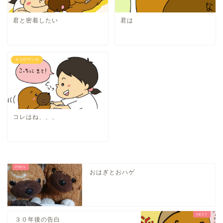
君と密着したい
君は
４コロマンガ
コレはね、、、
おはぎとおハゲ
３０年後の告白