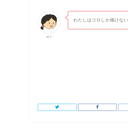
わたしはコロしか描けな
ゆう