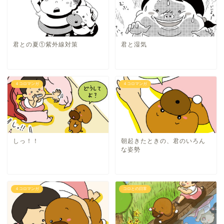
君との夏①紫外線対策
君と湿気
４コロマンガ
４コロマンガ
しっ！！
朝起きたときの、君のいろん
な姿勢
４コロマンガ
コロとの日常