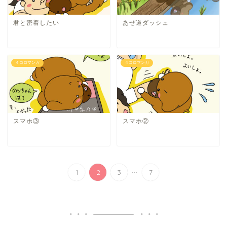
君と密着したい
あぜ道ダッシュ
４コロマンガ
４コロマンガ
スマホ③
スマホ②
...
1
2
3
7