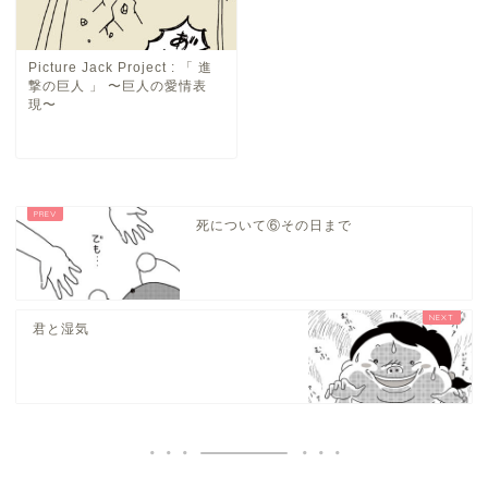
Picture Jack Project : 「 進
撃の巨人 」 〜巨人の愛情表
現〜
死について⑥その日まで
君と湿気