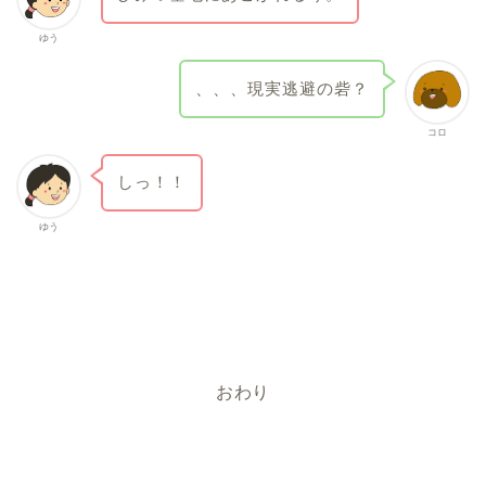
ゆう
、、、現実逃避の砦？
コロ
しっ！！
ゆう
おわり