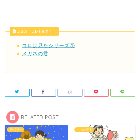
コロの「 コレも見て！ 」
コロは見たシリーズ①
メガネの君
RELATED POST
ギャラリー
コロとの日常