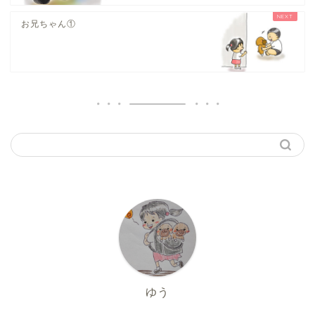
お兄ちゃん①
ゆう