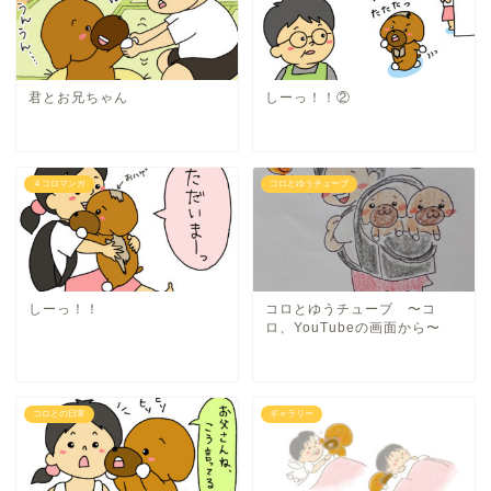
君とお兄ちゃん
しーっ！！②
４コロマンガ
コロとゆうチューブ
しーっ！！
コロとゆうチューブ 〜コ
ロ、YouTubeの画面から〜
コロとの日常
ギャラリー