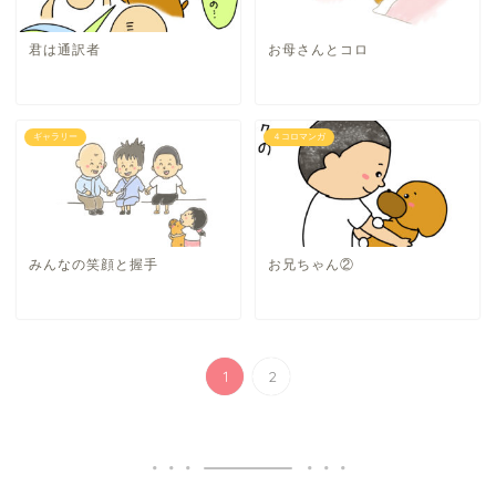
君は通訳者
お母さんとコロ
ギャラリー
４コロマンガ
みんなの笑顔と握手
お兄ちゃん②
1
2