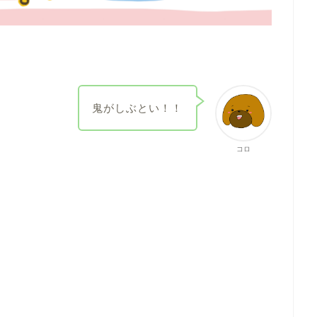
鬼がしぶとい！！
コロ­